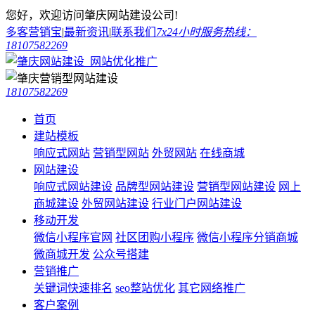
您好，欢迎访问肇庆网站建设公司!
多客营销宝
|
最新资讯
|
联系我们
7x24小时服务热线：
18107582269
18107582269
首页
建站模板
响应式网站
营销型网站
外贸网站
在线商城
网站建设
响应式网站建设
品牌型网站建设
营销型网站建设
网上
商城建设
外贸网站建设
行业门户网站建设
移动开发
微信小程序官网
社区团购小程序
微信小程序分销商城
微商城开发
公众号搭建
营销推广
关键词快速排名
seo整站优化
其它网络推广
客户案例