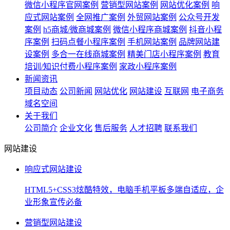
微信小程序官网案例
营销型网站案例
网站优化案例
响
应式网站案例
全网推广案例
外贸网站案例
公众号开发
案例
h5商城/微商城案例
微信小程序商城案例
抖音小程
序案例
扫码点餐小程序案例
手机网站案例
品牌网站建
设案例
多合一在线商城案例
精美门店小程序案例
教育
培训/知识付费小程序案例
家政小程序案例
新闻资讯
项目动态
公司新闻
网站优化
网站建设
互联网
电子商务
域名空间
关于我们
公司简介
企业文化
售后服务
人才招聘
联系我们
网站建设
响应式网站建设
HTML5+CSS3炫酷特效，电脑手机平板多端自适应，企
业形象宣传必备
营销型网站建设