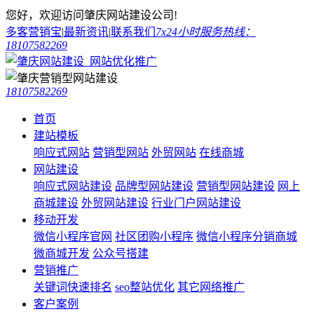
您好，欢迎访问肇庆网站建设公司!
多客营销宝
|
最新资讯
|
联系我们
7x24小时服务热线：
18107582269
18107582269
首页
建站模板
响应式网站
营销型网站
外贸网站
在线商城
网站建设
响应式网站建设
品牌型网站建设
营销型网站建设
网上
商城建设
外贸网站建设
行业门户网站建设
移动开发
微信小程序官网
社区团购小程序
微信小程序分销商城
微商城开发
公众号搭建
营销推广
关键词快速排名
seo整站优化
其它网络推广
客户案例