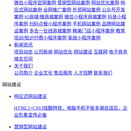
微信小程序官网案例
营销型网站案例
网站优化案例
响
应式网站案例
全网推广案例
外贸网站案例
公众号开发
案例
h5商城/微商城案例
微信小程序商城案例
抖音小程
序案例
扫码点餐小程序案例
手机网站案例
品牌网站建
设案例
多合一在线商城案例
精美门店小程序案例
教育
培训/知识付费小程序案例
家政小程序案例
新闻资讯
项目动态
公司新闻
网站优化
网站建设
互联网
电子商务
域名空间
关于我们
公司简介
企业文化
售后服务
人才招聘
联系我们
网站建设
响应式网站建设
HTML5+CSS3炫酷特效，电脑手机平板多端自适应，企
业形象宣传必备
营销型网站建设