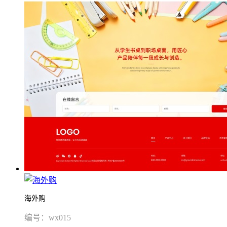
海外购
编号：wx015