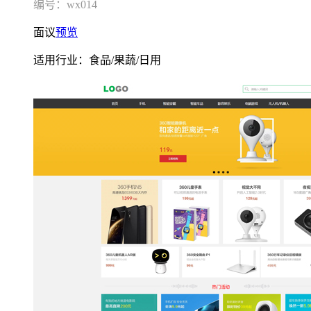
编号：wx014
面议
预览
适用行业：
食品/果蔬/日用