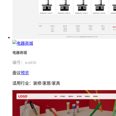
电器商城
编号：wx016
面议
预览
适用行业：
装修/家居/家具