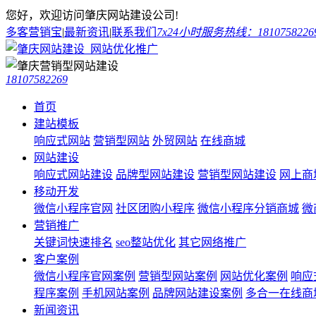
您好，欢迎访问肇庆网站建设公司!
多客营销宝
|
最新资讯
|
联系我们
7x24小时服务热线：1810758226
18107582269
首页
建站模板
响应式网站
营销型网站
外贸网站
在线商城
网站建设
响应式网站建设
品牌型网站建设
营销型网站建设
网上商
移动开发
微信小程序官网
社区团购小程序
微信小程序分销商城
微
营销推广
关键词快速排名
seo整站优化
其它网络推广
客户案例
微信小程序官网案例
营销型网站案例
网站优化案例
响应
程序案例
手机网站案例
品牌网站建设案例
多合一在线商
新闻资讯