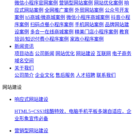
微信小程序官网案例
营销型网站案例
网站优化案例
响
应式网站案例
全网推广案例
外贸网站案例
公众号开发
案例
h5商城/微商城案例
微信小程序商城案例
抖音小程
序案例
扫码点餐小程序案例
手机网站案例
品牌网站建
设案例
多合一在线商城案例
精美门店小程序案例
教育
培训/知识付费小程序案例
家政小程序案例
新闻资讯
项目动态
公司新闻
网站优化
网站建设
互联网
电子商务
域名空间
关于我们
公司简介
企业文化
售后服务
人才招聘
联系我们
网站建设
响应式网站建设
HTML5+CSS3炫酷特效，电脑手机平板多端自适应，企
业形象宣传必备
营销型网站建设