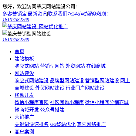
您好，欢迎访问肇庆网站建设公司!
多客营销宝
|
最新资讯
|
联系我们
7x24小时服务热线：
18107582269
18107582269
首页
建站模板
响应式网站
营销型网站
外贸网站
在线商城
网站建设
响应式网站建设
品牌型网站建设
营销型网站建设
网上
商城建设
外贸网站建设
行业门户网站建设
移动开发
微信小程序官网
社区团购小程序
微信小程序分销商城
微商城开发
公众号搭建
营销推广
关键词快速排名
seo整站优化
其它网络推广
客户案例