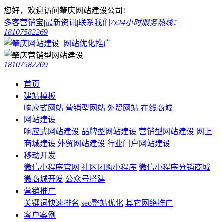
您好，欢迎访问肇庆网站建设公司!
多客营销宝
|
最新资讯
|
联系我们
7x24小时服务热线：
18107582269
18107582269
首页
建站模板
响应式网站
营销型网站
外贸网站
在线商城
网站建设
响应式网站建设
品牌型网站建设
营销型网站建设
网上
商城建设
外贸网站建设
行业门户网站建设
移动开发
微信小程序官网
社区团购小程序
微信小程序分销商城
微商城开发
公众号搭建
营销推广
关键词快速排名
seo整站优化
其它网络推广
客户案例