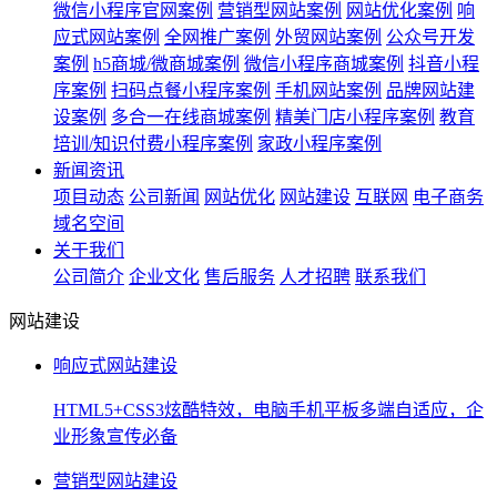
微信小程序官网案例
营销型网站案例
网站优化案例
响
应式网站案例
全网推广案例
外贸网站案例
公众号开发
案例
h5商城/微商城案例
微信小程序商城案例
抖音小程
序案例
扫码点餐小程序案例
手机网站案例
品牌网站建
设案例
多合一在线商城案例
精美门店小程序案例
教育
培训/知识付费小程序案例
家政小程序案例
新闻资讯
项目动态
公司新闻
网站优化
网站建设
互联网
电子商务
域名空间
关于我们
公司简介
企业文化
售后服务
人才招聘
联系我们
网站建设
响应式网站建设
HTML5+CSS3炫酷特效，电脑手机平板多端自适应，企
业形象宣传必备
营销型网站建设