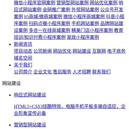
微信小程序官网案例
营销型网站案例
网站优化案例
响
应式网站案例
全网推广案例
外贸网站案例
公众号开发
案例
h5商城/微商城案例
微信小程序商城案例
抖音小程
序案例
扫码点餐小程序案例
手机网站案例
品牌网站建
设案例
多合一在线商城案例
精美门店小程序案例
教育
培训/知识付费小程序案例
家政小程序案例
新闻资讯
项目动态
公司新闻
网站优化
网站建设
互联网
电子商务
域名空间
关于我们
公司简介
企业文化
售后服务
人才招聘
联系我们
网站建设
响应式网站建设
HTML5+CSS3炫酷特效，电脑手机平板多端自适应，企
业形象宣传必备
营销型网站建设