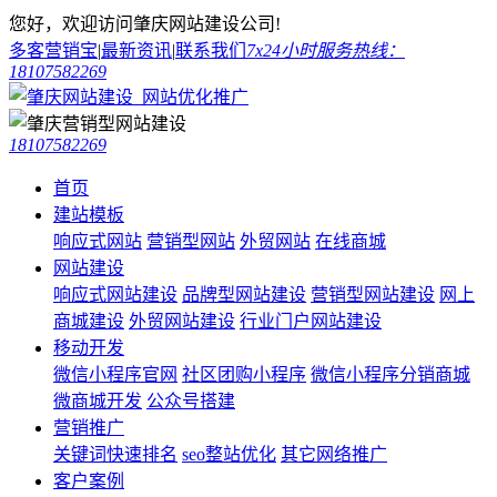
您好，欢迎访问肇庆网站建设公司!
多客营销宝
|
最新资讯
|
联系我们
7x24小时服务热线：
18107582269
18107582269
首页
建站模板
响应式网站
营销型网站
外贸网站
在线商城
网站建设
响应式网站建设
品牌型网站建设
营销型网站建设
网上
商城建设
外贸网站建设
行业门户网站建设
移动开发
微信小程序官网
社区团购小程序
微信小程序分销商城
微商城开发
公众号搭建
营销推广
关键词快速排名
seo整站优化
其它网络推广
客户案例