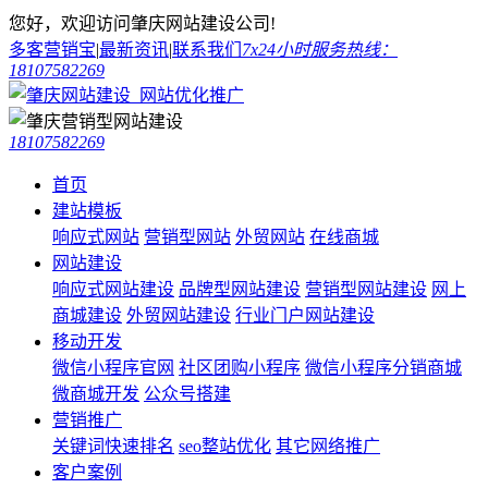
您好，欢迎访问肇庆网站建设公司!
多客营销宝
|
最新资讯
|
联系我们
7x24小时服务热线：
18107582269
18107582269
首页
建站模板
响应式网站
营销型网站
外贸网站
在线商城
网站建设
响应式网站建设
品牌型网站建设
营销型网站建设
网上
商城建设
外贸网站建设
行业门户网站建设
移动开发
微信小程序官网
社区团购小程序
微信小程序分销商城
微商城开发
公众号搭建
营销推广
关键词快速排名
seo整站优化
其它网络推广
客户案例