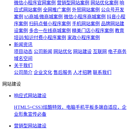
微信小程序官网案例
营销型网站案例
网站优化案例
响
应式网站案例
全网推广案例
外贸网站案例
公众号开发
案例
h5商城/微商城案例
微信小程序商城案例
抖音小程
序案例
扫码点餐小程序案例
手机网站案例
品牌网站建
设案例
多合一在线商城案例
精美门店小程序案例
教育
培训/知识付费小程序案例
家政小程序案例
新闻资讯
项目动态
公司新闻
网站优化
网站建设
互联网
电子商务
域名空间
关于我们
公司简介
企业文化
售后服务
人才招聘
联系我们
网站建设
响应式网站建设
HTML5+CSS3炫酷特效，电脑手机平板多端自适应，企
业形象宣传必备
营销型网站建设