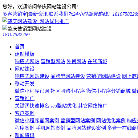
您好，欢迎访问肇庆网站建设公司!
多客营销宝
|
最新资讯
|
联系我们
7x24小时服务热线：1810758226
18107582269
首页
建站模板
响应式网站
营销型网站
外贸网站
在线商城
网站建设
响应式网站建设
品牌型网站建设
营销型网站建设
网上商
移动开发
微信小程序官网
社区团购小程序
微信小程序分销商城
微
营销推广
关键词快速排名
seo整站优化
其它网络推广
客户案例
微信小程序官网案例
营销型网站案例
网站优化案例
响应
程序案例
手机网站案例
品牌网站建设案例
多合一在线商
新闻资讯