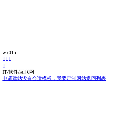
wx015




IT/软件/互联网
申请建站
没有合适模板，我要定制网站
返回列表