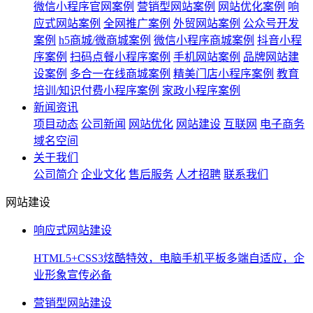
微信小程序官网案例
营销型网站案例
网站优化案例
响
应式网站案例
全网推广案例
外贸网站案例
公众号开发
案例
h5商城/微商城案例
微信小程序商城案例
抖音小程
序案例
扫码点餐小程序案例
手机网站案例
品牌网站建
设案例
多合一在线商城案例
精美门店小程序案例
教育
培训/知识付费小程序案例
家政小程序案例
新闻资讯
项目动态
公司新闻
网站优化
网站建设
互联网
电子商务
域名空间
关于我们
公司简介
企业文化
售后服务
人才招聘
联系我们
网站建设
响应式网站建设
HTML5+CSS3炫酷特效，电脑手机平板多端自适应，企
业形象宣传必备
营销型网站建设