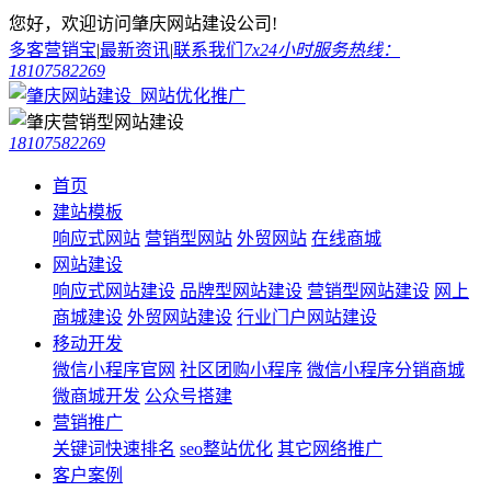
您好，欢迎访问肇庆网站建设公司!
多客营销宝
|
最新资讯
|
联系我们
7x24小时服务热线：
18107582269
18107582269
首页
建站模板
响应式网站
营销型网站
外贸网站
在线商城
网站建设
响应式网站建设
品牌型网站建设
营销型网站建设
网上
商城建设
外贸网站建设
行业门户网站建设
移动开发
微信小程序官网
社区团购小程序
微信小程序分销商城
微商城开发
公众号搭建
营销推广
关键词快速排名
seo整站优化
其它网络推广
客户案例