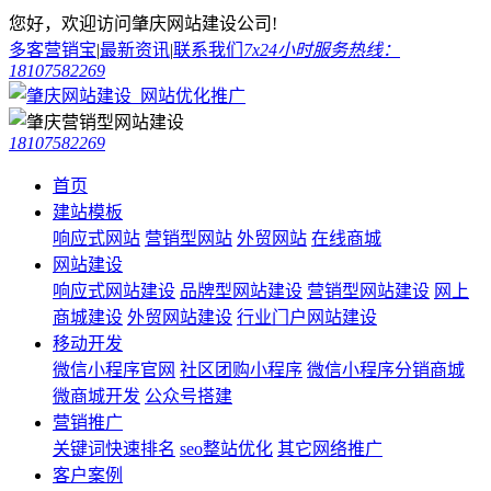
您好，欢迎访问肇庆网站建设公司!
多客营销宝
|
最新资讯
|
联系我们
7x24小时服务热线：
18107582269
18107582269
首页
建站模板
响应式网站
营销型网站
外贸网站
在线商城
网站建设
响应式网站建设
品牌型网站建设
营销型网站建设
网上
商城建设
外贸网站建设
行业门户网站建设
移动开发
微信小程序官网
社区团购小程序
微信小程序分销商城
微商城开发
公众号搭建
营销推广
关键词快速排名
seo整站优化
其它网络推广
客户案例