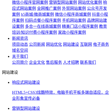
微信小程序官网案例
营销型网站案例
网站优化案例
响
应式网站案例
全网推广案例
外贸网站案例
公众号开发
案例
h5商城/微商城案例
微信小程序商城案例
抖音小程
序案例
扫码点餐小程序案例
手机网站案例
品牌网站建
设案例
多合一在线商城案例
精美门店小程序案例
教育
培训/知识付费小程序案例
家政小程序案例
新闻资讯
项目动态
公司新闻
网站优化
网站建设
互联网
电子商务
域名空间
关于我们
公司简介
企业文化
售后服务
人才招聘
联系我们
网站建设
响应式网站建设
HTML5+CSS3炫酷特效，电脑手机平板多端自适应，企
业形象宣传必备
营销型网站建设