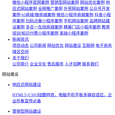
微信小程序官网案例
营销型网站案例
网站优化案例
响
应式网站案例
全网推广案例
外贸网站案例
公众号开发
案例
h5商城/微商城案例
微信小程序商城案例
抖音小程
序案例
扫码点餐小程序案例
手机网站案例
品牌网站建
设案例
多合一在线商城案例
精美门店小程序案例
教育
培训/知识付费小程序案例
家政小程序案例
新闻资讯
项目动态
公司新闻
网站优化
网站建设
互联网
电子商务
域名空间
关于我们
公司简介
企业文化
售后服务
人才招聘
联系我们
网站建设
响应式网站建设
HTML5+CSS3炫酷特效，电脑手机平板多端自适应，企
业形象宣传必备
营销型网站建设