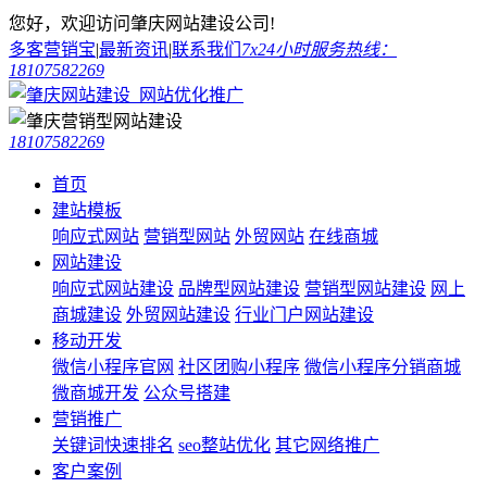
您好，欢迎访问肇庆网站建设公司!
多客营销宝
|
最新资讯
|
联系我们
7x24小时服务热线：
18107582269
18107582269
首页
建站模板
响应式网站
营销型网站
外贸网站
在线商城
网站建设
响应式网站建设
品牌型网站建设
营销型网站建设
网上
商城建设
外贸网站建设
行业门户网站建设
移动开发
微信小程序官网
社区团购小程序
微信小程序分销商城
微商城开发
公众号搭建
营销推广
关键词快速排名
seo整站优化
其它网络推广
客户案例