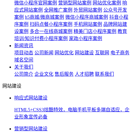
微信小程序官网案例
营销型网站案例
网站优化案例
响
应式网站案例
全网推广案例
外贸网站案例
公众号开发
案例
h5商城/微商城案例
微信小程序商城案例
抖音小程
序案例
扫码点餐小程序案例
手机网站案例
品牌网站建
设案例
多合一在线商城案例
精美门店小程序案例
教育
培训/知识付费小程序案例
家政小程序案例
新闻资讯
项目动态
公司新闻
网站优化
网站建设
互联网
电子商务
域名空间
关于我们
公司简介
企业文化
售后服务
人才招聘
联系我们
网站建设
响应式网站建设
HTML5+CSS3炫酷特效，电脑手机平板多端自适应，企
业形象宣传必备
营销型网站建设