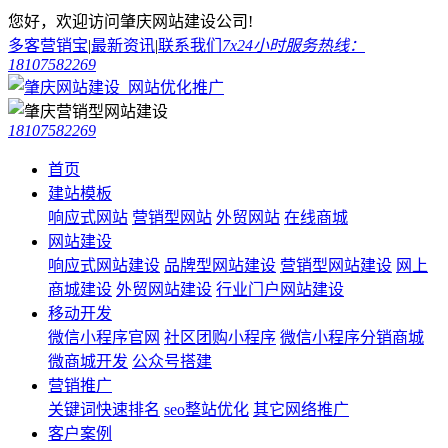
您好，欢迎访问肇庆网站建设公司!
多客营销宝
|
最新资讯
|
联系我们
7x24小时服务热线：
18107582269
18107582269
首页
建站模板
响应式网站
营销型网站
外贸网站
在线商城
网站建设
响应式网站建设
品牌型网站建设
营销型网站建设
网上
商城建设
外贸网站建设
行业门户网站建设
移动开发
微信小程序官网
社区团购小程序
微信小程序分销商城
微商城开发
公众号搭建
营销推广
关键词快速排名
seo整站优化
其它网络推广
客户案例