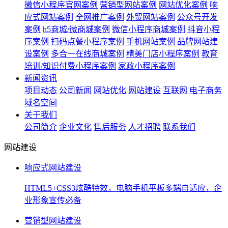
微信小程序官网案例
营销型网站案例
网站优化案例
响
应式网站案例
全网推广案例
外贸网站案例
公众号开发
案例
h5商城/微商城案例
微信小程序商城案例
抖音小程
序案例
扫码点餐小程序案例
手机网站案例
品牌网站建
设案例
多合一在线商城案例
精美门店小程序案例
教育
培训/知识付费小程序案例
家政小程序案例
新闻资讯
项目动态
公司新闻
网站优化
网站建设
互联网
电子商务
域名空间
关于我们
公司简介
企业文化
售后服务
人才招聘
联系我们
网站建设
响应式网站建设
HTML5+CSS3炫酷特效，电脑手机平板多端自适应，企
业形象宣传必备
营销型网站建设